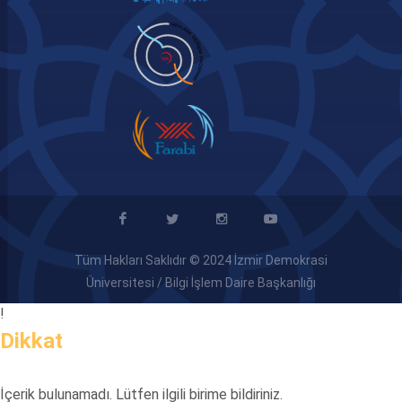
Tüm Hakları Saklıdır © 2024 İzmir Demokrasi
Üniversitesi / Bilgi İşlem Daire Başkanlığı
!
Dikkat
İçerik bulunamadı. Lütfen ilgili birime bildiriniz.